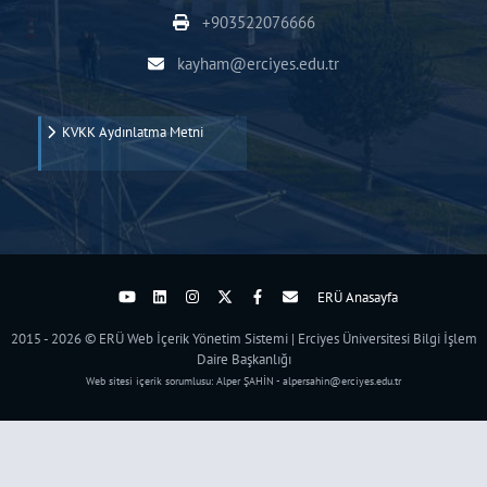
+903522076666
kayham@erciyes.edu.tr
KVKK Aydınlatma Metni
ERÜ Anasayfa
2015 - 2026 © ERÜ Web İçerik Yönetim Sistemi | Erciyes Üniversitesi Bilgi İşlem
Daire Başkanlığı
Web sitesi içerik sorumlusu: Alper ŞAHİN - alpersahin@erciyes.edu.tr