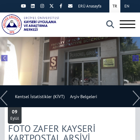
ERÜ Anasayfa
TR
EN
×
DUYURULAR
naklar
Kentsel İstatistikler (KİVT)
Arşiv Belgeleri
Aylık E
09
Eylül
FOTO ZAFER KAYSERİ
KARTPOSTAL ARŞİVİ