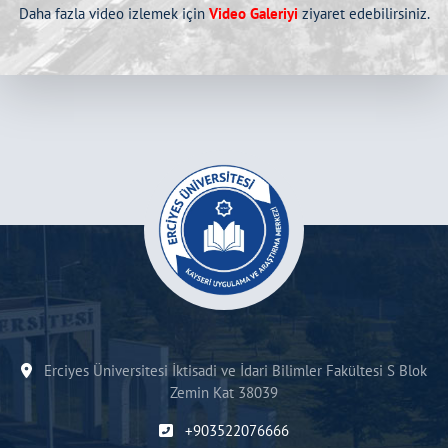
Daha fazla video izlemek için
Video Galeriyi
ziyaret edebilirsiniz.
Erciyes Üniversitesi İktisadi ve İdari Bilimler Fakültesi S Blok
Zemin Kat 38039
+903522076666